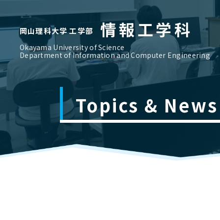
情報工学科
岡山理科大学 工学部
Okayama University of Science
Department of Information and Computer Engineering
Topics & News