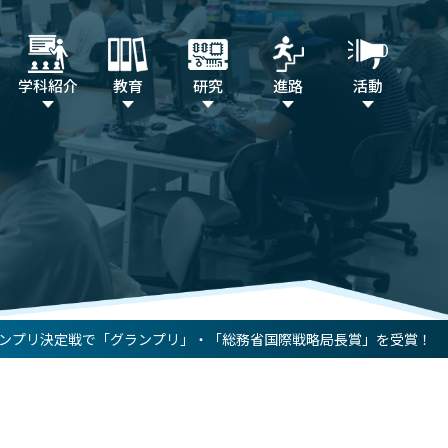
学科紹介
教育
研究
進路
活動
グランプリ決定戦で「グランプリ」・「総務省国際戦略局長賞」を受賞！