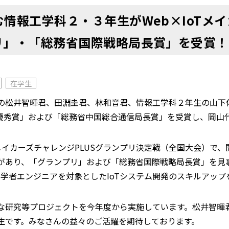
情報工学科２・３年生がWeb×IoTメイカ
リ」・「総務省国際戦略局長賞」を受賞！
在学生
松井智暉君、田淵圭君、林和音君、情報工学科２年生の山下佑馬
は「最優秀賞」および「総務省中国総合通信局長賞」を受賞し、岡
メイカーズチャレンジPLUSグランプリ決定戦（全国大会）で、開
があり
、
「グランプリ」および「総務省国際戦略局長賞」を見事
初学者エンジニアを対象としたIoTシステム開発のスキルアッ
な研究等プロジェクトを今年度から実施しています。松井智暉
生です。みなさんの益々のご活躍を期待しております。