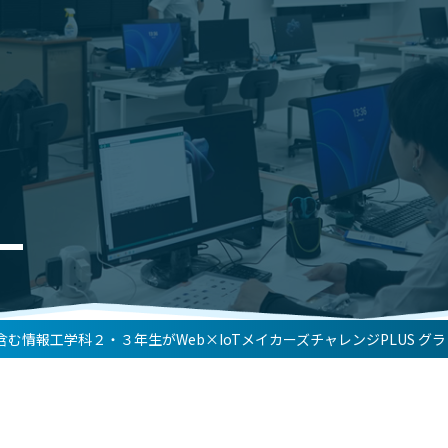
む情報工学科２・３年生がWeb×IoTメイカーズチャレンジPLUS 