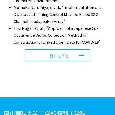
Characters Environment
”
Momoka Narumiya, et. al.,
“
Implementation of a
Distributed Timing Control Method Based 32.2
Channel Loudspeaker Array
”
Yuki Nagai, et. al., “Approach of a Japanese Co-
Occurrence Words Collection Method for
Construction of Linked Open Data for COVID-19”
一覧にもどる
岡山理科大学 工学部 情報工学科