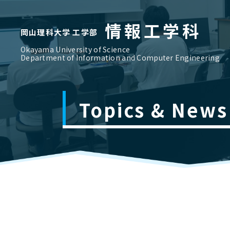
情報工学科
岡山理科大学 工学部
Okayama University of Science
Department of Information and Computer Engineering
Topics & News