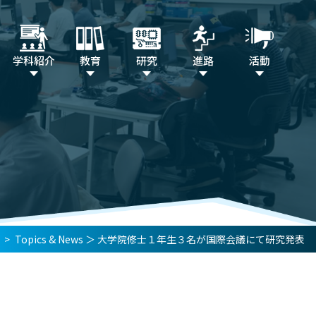
学科紹介
教育
研究
進路
活動
>
Topics & News
＞
大学院修士１年生３名が国際会議にて研究発表