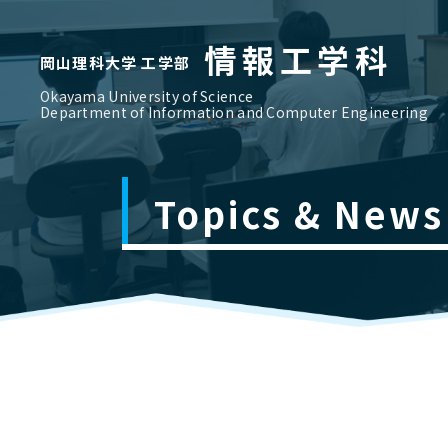
情報工学科
岡山理科大学 工学部
Okayama University of Science
Department of Information and Computer Engineering
Topics & News