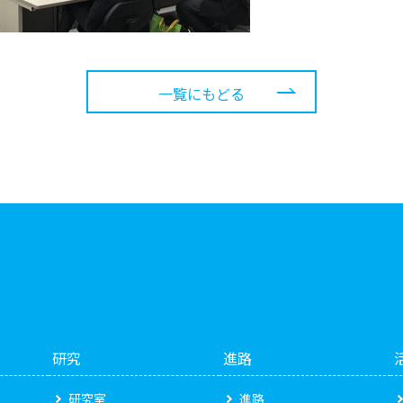
一覧にもどる
研究
進路
研究室
進路