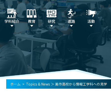
学科紹介
教育
研究
進路
活動
ホーム
>
Topics & News
＞
美作高校から情報工学科への見学