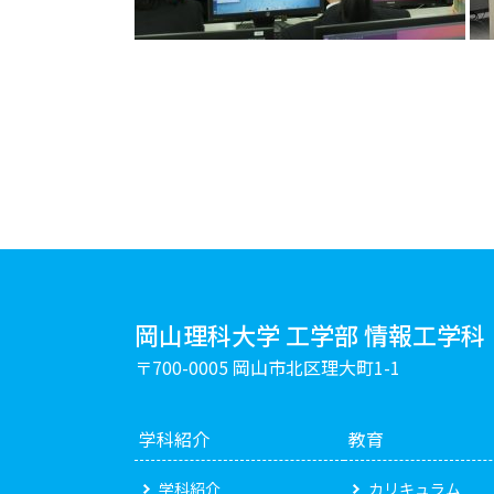
岡山理科大学 工学部 情報工学科
〒700-0005 岡山市北区理大町1-1
学科紹介
教育
学科紹介
カリキュラム