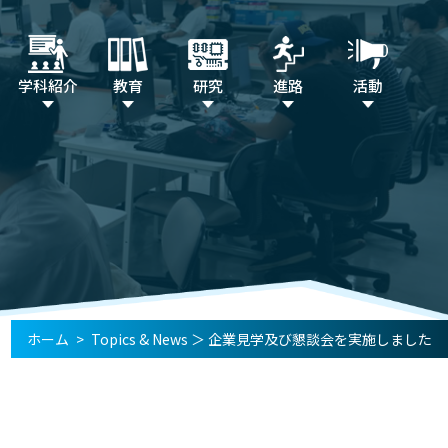
学科紹介
教育
研究
進路
活動
ホーム
>
Topics & News
＞
企業見学及び懇談会を実施しました