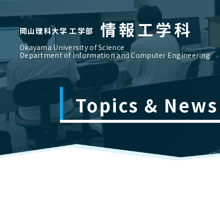
情報工学科
岡山理科大学 工学部
Okayama University of Science
Department of Information and Computer Engineering
Topics & News